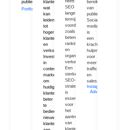
heeft
publiek.
klanten,
bereiken
SEO
wat
van
Portfolio
lange
kan
publiek.
termijn
leiden
Sociale
voordelen
tot
media
zoals
hogere
is
betere
klantenbinding
een
rankings
en
krachtig
en
verkoop.
hulpmiddel
organisch
Investeer
voor
verkeer.
in
meer
Een
content
traffic
sterke
marketing
en
SEO-
om
sales.
strategie
Instagram
huidige
Advert
is
klanten
essentieel
beter
voor
te
het
bedienen,
aantrekken
nieuwe
van
klanten
klanten
aan