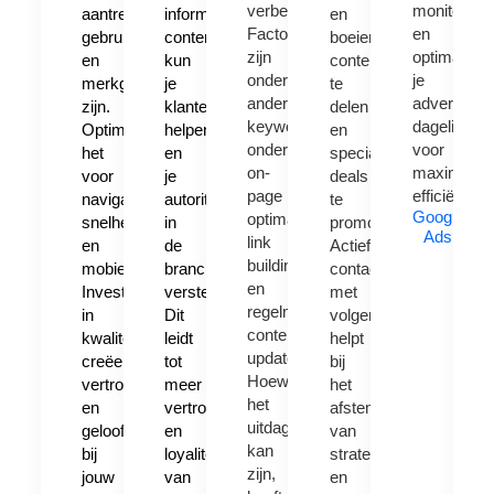
verbeteren.
monitor
aantrekkelijk,
informatieve
en
Factoren
en
gebruiksvriendelijk
content
boeiende
zijn
optimalisee
en
kun
content
onder
je
merkgetrouw
je
te
andere
advertenti
zijn.
klanten
delen
keyword
dagelijks
Optimaliseer
helpen
en
onderzoek,
voor
het
en
speciale
on-
maximale
voor
je
deals
page
efficiëntie.
navigatie,
autoriteit
te
Google
optimalisatie,
snelheid
in
promoten.
Ads
link
en
de
Actief
building
mobielgebruik.
branche
contact
en
Investering
versterken.
met
regelmatige
in
Dit
volgers
content
kwaliteitsontwerp
leidt
helpt
updates.
creëert
tot
bij
Hoewel
vertrouwen
meer
het
het
en
vertrouwen
afstemmen
uitdagend
geloofwaardigheid
en
van
kan
bij
loyaliteit
strategieën
zijn,
jouw
van
en