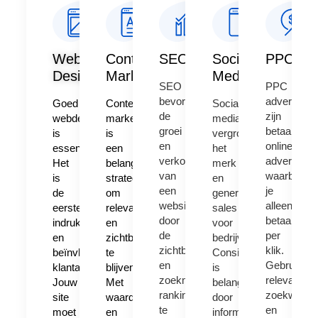
Web
Content
SEO
Social
PPC
Design​
Marketing​
Media
SEO
PPC
bevordert
advertentie
Goed
Content
Sociale
de
zijn
webdesign
marketing
media
groei
betaalde
is
is
vergroot
en
online
essentieel.
een
het
verkoop
advertentie
Het
belangrijke
merk
van
waarbij
is
strategie
en
een
je
de
om
genereert
website
alleen
eerste
relevant
sales
door
betaalt
indruk
en
voor
de
per
en
zichtbaar
bedrijven.
zichtbaarheid
klik.
beïnvloedt
te
Consistentie
en
Gebruik
klantacties.
blijven.
is
zoekmachine
relevante
Jouw
Met
belangrijk
ranking
zoekwoord
site
waardevolle
door
te
en
moet
en
informatieve