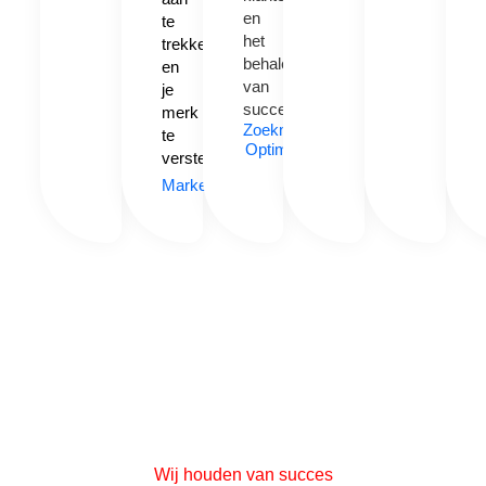
en
te
het
trekken
behalen
en
van
je
succes.
merk
Zoekmachine
te
Optimalisatie
versterken.
Marketing
Wij houden van succes