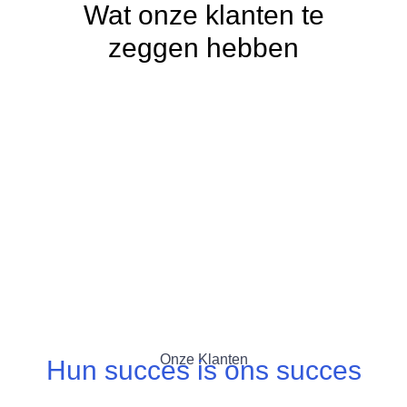
Wat onze klanten te
zeggen hebben
Onze Klanten
Hun succes is ons succes