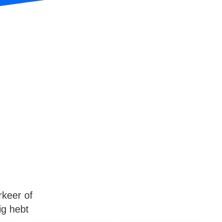
e
rkeer of
ig hebt