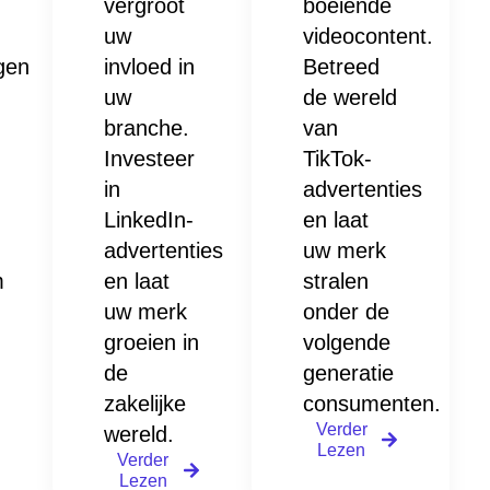
vergroot
boeiende
uw
videocontent.
gen
invloed in
Betreed
uw
de wereld
branche.
van
Investeer
TikTok-
in
advertenties
LinkedIn-
en laat
advertenties
uw merk
m
en laat
stralen
uw merk
onder de
groeien in
volgende
de
generatie
zakelijke
consumenten.
Verder
wereld.
Lezen
Verder
Lezen