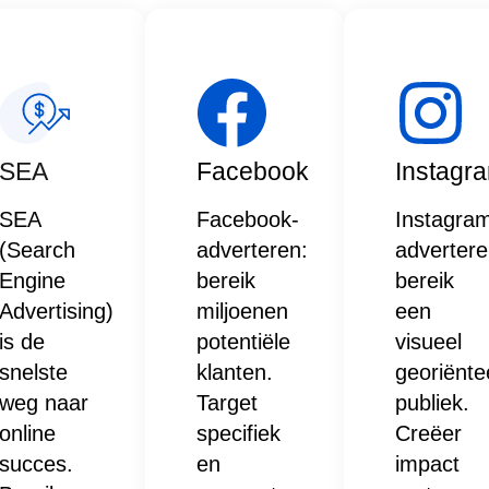
SEA
Facebook
Instagr
SEA
Facebook-
Instagra
(Search
adverteren:
advertere
Engine
bereik
bereik
Advertising)
miljoenen
een
is de
potentiële
visueel
snelste
klanten.
georiënte
weg naar
Target
publiek.
online
specifiek
Creëer
succes.
en
impact