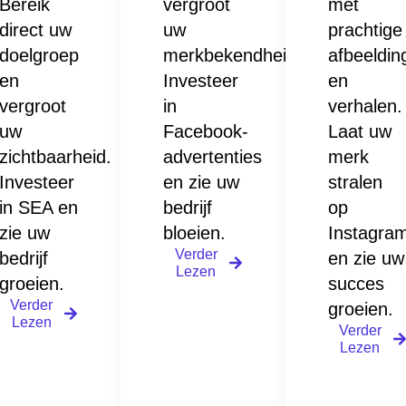
Bereik
vergroot
met
direct uw
uw
prachtige
doelgroep
merkbekendheid.
afbeeldin
en
Investeer
en
vergroot
in
verhalen.
uw
Facebook-
Laat uw
zichtbaarheid.
advertenties
merk
Investeer
en zie uw
stralen
in SEA en
bedrijf
op
zie uw
bloeien.
Instagra
Verder
bedrijf
en zie uw
Lezen
groeien.
succes
Verder
groeien.
Lezen
Verder
Lezen