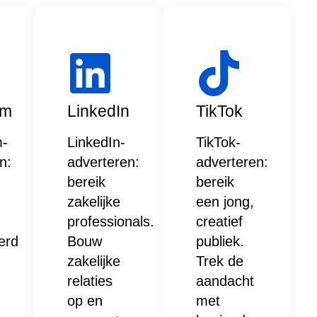
am
LinkedIn
TikTok
m-
LinkedIn-
TikTok-
n:
adverteren:
adverteren:
bereik
bereik
zakelijke
een jong,
professionals.
creatief
erd
Bouw
publiek.
zakelijke
Trek de
relaties
aandacht
op en
met